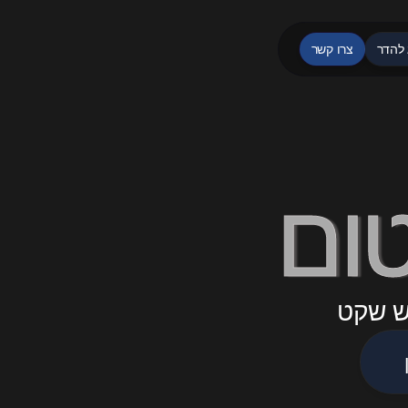
 להדר
צרו קשר
טום
ש שקט